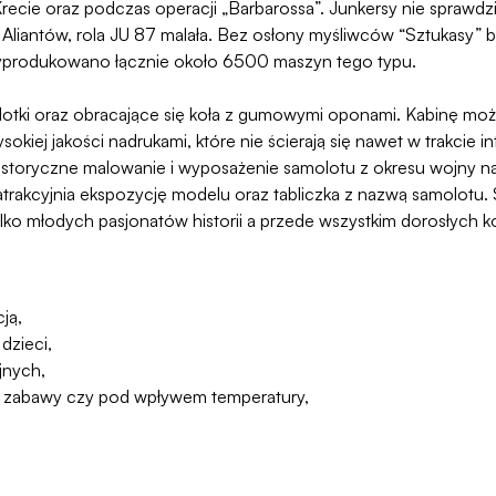
recie oraz podczas operacji „Barbarossa”. Junkersy nie sprawdzi
 Aliantów, rola JU 87 malała. Bez osłony myśliwców “Sztukasy” 
yprodukowano łącznie około 6500 maszyn tego typu.
otki oraz obracające się koła z gumowymi oponami. Kabinę możn
ysokiej jakości nadrukami, które nie ścierają się nawet w trakci
istoryczne malowanie i wyposażenie samolotu z okresu wojny na
atrakcyjnia ekspozycję modelu oraz tabliczka z nazwą samolotu
ko młodych pasjonatów historii a przede wszystkim dorosłych k
ją,
dzieci,
jnych,
asie zabawy czy pod wpływem temperatury,