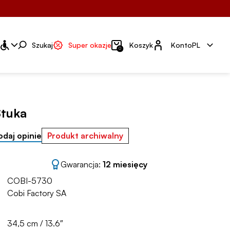
Konto
Szukaj
Super okazje
Koszyk
Konto
PL
0
Stuka
odaj opinie
Produkt archiwalny
Gwarancja:
12 miesięcy
COBI-5730
Cobi Factory SA
34,5 cm / 13.6″