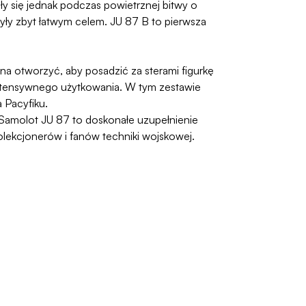
ły się jednak podczas powietrznej bitwy o
były zbyt łatwym celem. JU 87 B to pierwsza
a otworzyć, aby posadzić za sterami figurkę
e intensywnego użytkowania. W tym zestawie
 Pacyfiku.
. Samolot JU 87 to doskonałe uzupełnienie
olekcjonerów i fanów techniki wojskowej.