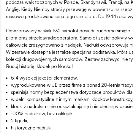
podczas walk toczonych w Polsce, Skandynawii, Francji, na K
Anglię. Kiedy Niemcy straciły przewagę w powietrzu na rzecz
masowo produkowana seria tego samolotu. Do 1944 roku w
Odwzorowany w skali 1:32 samolot posiada ruchome śmigło, l
pilota oraz strzelca/radiooperatora. Samolot został pokryty w
całkowicie zrezygnowano z naklejek. Nadruki odwzorowują h
W zestawie dostępna jest także specjalna podstawka, która u
kolekcji drugowojennych samolotów! Zestaw zachwyci nie tyl
Buduj historię, klocek po klocku!
514 wysokiej jakości elementów,
wyprodukowane w UE przez firmę z ponad 20-letnią tradyc
spełniają normy bezpieczeństwa dotyczące produktów dla 
w pełni kompatybilne z innymi markami klocków konstrukcy
klocki z nadrukami nie odkształcają się i nie bledną w cz
100% nadruków, bez naklejek,
2 figurki,
historyczne nadruki!