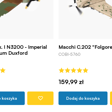
k. I N3200 - Imperial
Macchi C.202 "Folgor
um Duxford
COBI-5760
159,99 zł
o koszyka
Dodaj do koszyka