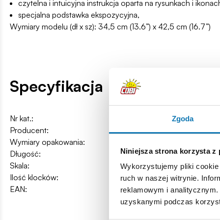
czytelna i intuicyjna instrukcja oparta na rysunkach i ikonac
specjalna podstawka ekspozycyjna,
Wymiary modelu (dł x sz): 34,5 cm (13.6”) x 42,5 cm (16.7”)
Specyfikacja
Nr kat.:
COBI-5730
Zgoda
Producent:
Cobi Factory SA
Wymiary opakowania:
40 x 28 x 6 cm
Niniejsza strona korzysta z
Długość:
34,5 cm / 13.6″
Skala:
1:32
Wykorzystujemy pliki cookie 
Ilość klocków:
514
ruch w naszej witrynie. Inf
EAN:
5902251057305
reklamowym i analitycznym. 
uzyskanymi podczas korzysta