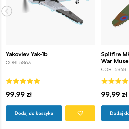
Yakovlev Yak-1b
Spitfire M
War Muse
COBI-5863
COBI-5868
99,99 zł
99,99 zł
Dodaj do koszyka
Dodaj d