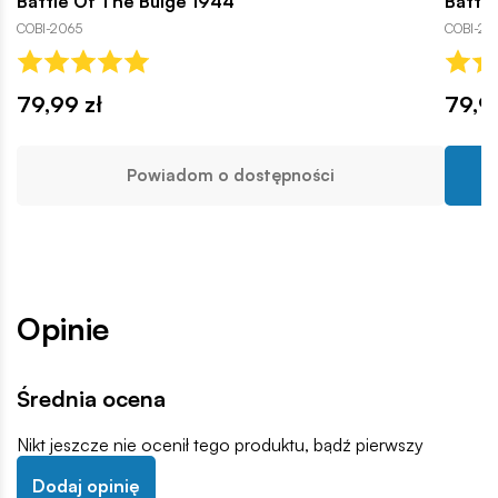
Battle Of The Bulge 1944
Battle
COBI-2065
COBI-20
79,99 zł
79,9
Powiadom o dostępności
Opinie
Średnia ocena
Nikt jeszcze nie ocenił tego produktu, bądź pierwszy
Dodaj opinię