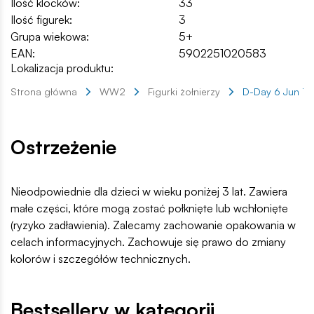
Ilość klocków:
33
Ilość figurek:
3
Grupa wiekowa:
5+
EAN:
5902251020583
Lokalizacja produktu:
Strona główna
WW2
Figurki żołnierzy
D-Day 6 Jun 1
Ostrzeżenie
Nieodpowiednie dla dzieci w wieku poniżej 3 lat. Zawiera
małe części, które mogą zostać połknięte lub wchłonięte
(ryzyko zadławienia). Zalecamy zachowanie opakowania w
celach informacyjnych. Zachowuje się prawo do zmiany
kolorów i szczegółów technicznych.
Bestsellery w kategorii