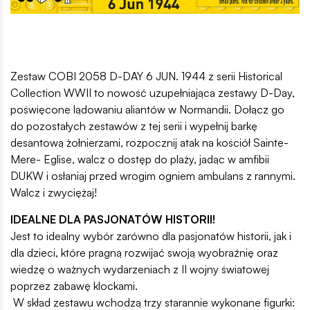
Zestaw COBI 2058 D-DAY 6 JUN. 1944 z serii Historical
Collection WWII to nowość uzupełniająca zestawy D-Day,
poświęcone lądowaniu aliantów w Normandii. Dołącz go
do pozostałych zestawów z tej serii i wypełnij barkę
desantową żołnierzami, rozpocznij atak na kościół Sainte-
Mere- Eglise, walcz o dostęp do plaży, jadąc w amfibii
DUKW i osłaniaj przed wrogim ogniem ambulans z rannymi.
Walcz i zwyciężaj!
IDEALNE DLA PASJONATÓW HISTORII!
Jest to idealny wybór zarówno dla pasjonatów historii, jak i
dla dzieci, które pragną rozwijać swoją wyobraźnię oraz
wiedzę o ważnych wydarzeniach z II wojny światowej
poprzez zabawę klockami.
W skład zestawu wchodzą trzy starannie wykonane figurki: