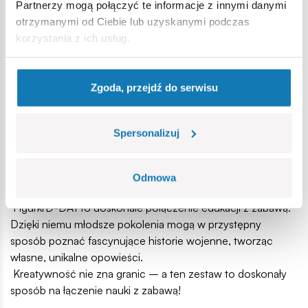
Partnerzy mogą połączyć te informacje z innymi danymi
Figurki wyposażone są w szczegółowe akcesoria z epoki,
otrzymanymi od Ciebie lub uzyskanymi podczas
takie jak granat, karabinek M1, lornetka, bazooka M1 oraz
korzystania z ich usług.
karabin Garand M1. Dzięki temu zestaw staje się doskonałym
narzędziem edukacyjnym i uzupełnieniem większej kolekcji.
Zestaw świetnie sprawdzi się nie tylko jako element do
Zgoda, przejdź do serwisu
wystawienia na półce, ale także do zabawy, pozwalając
młodym kolekcjonerom i fanom historii na odtwarzanie
poprzez scenki i dioramy słynnych wydarzeń z okresu II
Spersonalizuj
wojny światowej, takich jak lądowanie na plażach
Normandii.
Odmowa
EDUKACJA I ZABAWA W JEDNYM
Figurki D-DAY to doskonałe połączenie edukacji z zabawą.
Dzięki niemu młodsze pokolenia mogą w przystępny
sposób poznać fascynujące historie wojenne, tworząc
własne, unikalne opowieści.
Kreatywność nie zna granic – a ten zestaw to doskonały
sposób na łączenie nauki z zabawą!