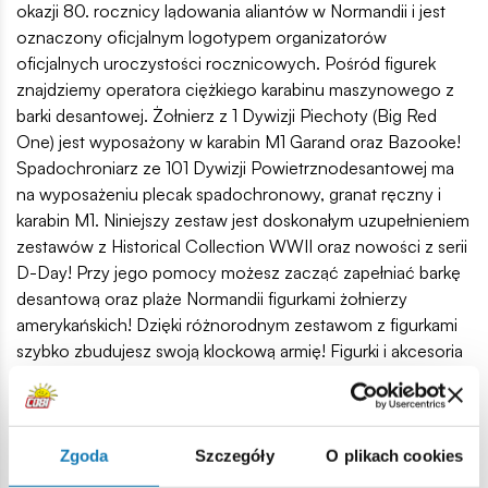
okazji 80. rocznicy lądowania aliantów w Normandii i jest
oznaczony oficjalnym logotypem organizatorów
oficjalnych uroczystości rocznicowych. Pośród figurek
znajdziemy operatora ciężkiego karabinu maszynowego z
barki desantowej. Żołnierz z 1 Dywizji Piechoty (Big Red
One) jest wyposażony w karabin M1 Garand oraz Bazooke!
Spadochroniarz ze 101 Dywizji Powietrznodesantowej ma
na wyposażeniu plecak spadochronowy, granat ręczny i
karabin M1. Niniejszy zestaw jest doskonałym uzupełnieniem
zestawów z Historical Collection WWII oraz nowości z serii
D-Day! Przy jego pomocy możesz zacząć zapełniać barkę
desantową oraz plaże Normandii figurkami żołnierzy
amerykańskich! Dzięki różnorodnym zestawom z figurkami
szybko zbudujesz swoją klockową armię! Figurki i akcesoria
możesz wykorzystać przy budowie scenek i dioram.
Sprawdź również inne zestawy z figurkami!
34 wysokiej jakości elementów,
Zgoda
Szczegóły
O plikach cookies
wyprodukowane w UE przez firmę z ponad 20-letnią