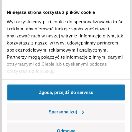
tradycją,
spełniają normy bezpieczeństwa dotyczące produktów
Niniejsza strona korzysta z plików cookie
dla dzieci,
Wykorzystujemy pliki cookie do spersonalizowania treści
w pełni kompatybilne z innymi markami klocków
i reklam, aby oferować funkcje społecznościowe i
konstrukcyjnych,
analizować ruch w naszej witrynie. Informacje o tym, jak
klocki z nadrukami nie odkształcają się i nie bledną w
korzystasz z naszej witryny, udostępniamy partnerom
czasie zabawy czy pod wpływem temperatury,
społecznościowym, reklamowym i analitycznym.
3 figurki z akcesoriami.
Partnerzy mogą połączyć te informacje z innymi danymi
otrzymanymi od Ciebie lub uzyskanymi podczas
korzystania z ich usług.
Specyfikacja
Zgoda, przejdź do serwisu
Nr kat.:
COBI-2054
Producent:
Cobi Factory SA
Ilość klocków:
34
Spersonalizuj
Ilość figurek:
3
Grupa wiekowa:
5+
Odmowa