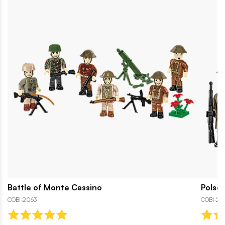
Battle of Monte Cassino
Polscy
COBI-2063
COBI-20