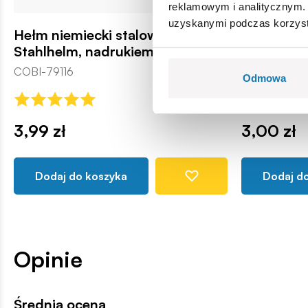
reklamowym i analitycznym. 
uzyskanymi podczas korzysta
Hełm niemiecki stalowy
Hełm franc
Stahlhelm, nadrukiem
liliowy
COBI-79116
COBI110060
Odmowa
3,99 zł
3,00 zł
Dodaj do koszyka
Dodaj d
Opinie
Średnia ocena