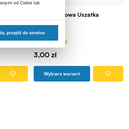
anymi od Ciebie lub
Czapka zimowa Uszatka
COBI120988
da, przejdź do serwisu
3,00 zł
Wybierz wariant