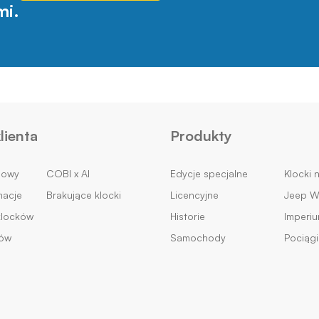
mi.
lienta
Produkty
mowy
COBI x AI
Edycje specjalne
Klocki 
macje
Brakujące klocki
Licencyjne
Jeep Wi
klocków
Historie
Imperi
ków
Samochody
Pociągi