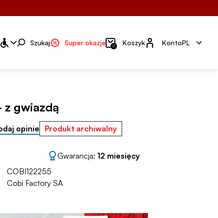
Konto
Szukaj
Super okazje
Koszyk
Konto
PL
0
 z gwiazdą
odaj opinie
Produkt archiwalny
Gwarancja:
12 miesięcy
COBI122255
Cobi Factory SA