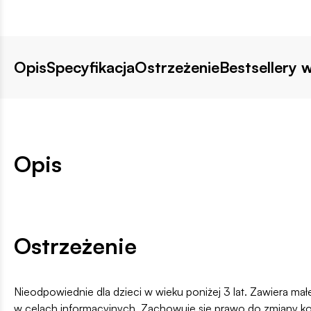
Opis
Specyfikacja
Ostrzeżenie
Bestsellery w
Opis
Ostrzeżenie
Nieodpowiednie dla dzieci w wieku poniżej 3 lat. Zawiera ma
w celach informacyjnych. Zachowuje się prawo do zmiany k