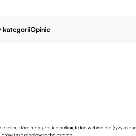
 kategorii
Opinie
łe części, które mogą zostać połknięte lub wchłonięte (ryzyko 
olorów i szczegółów technicznych.