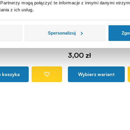
Partnerzy mogą połączyć te informacje z innymi danymi otrzym
nia z ich usług.
uski Adrian wz. 15,
Kask strażacki
COBI-89130
Spersonalizuj
Zgo
3,00 zł
o koszyka
Wybierz wariant