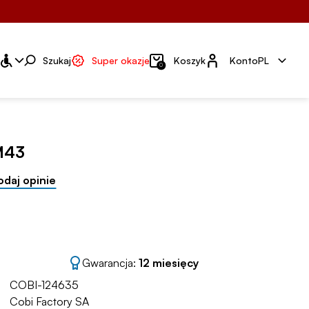
Konto
Szukaj
Super okazje
Koszyk
Konto
PL
0
M43
odaj opinie
Gwarancja:
12 miesięcy
COBI-124635
Cobi Factory SA