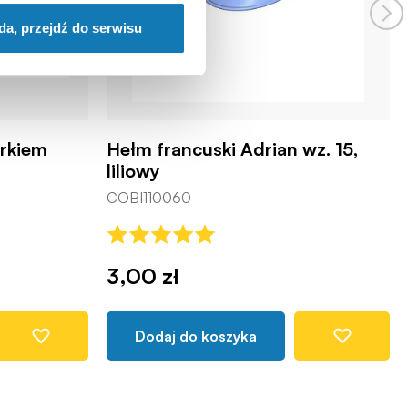
da, przejdź do serwisu
rkiem
Hełm francuski Adrian wz. 15,
liliowy
COBI110060
3,00 zł
Dodaj do koszyka