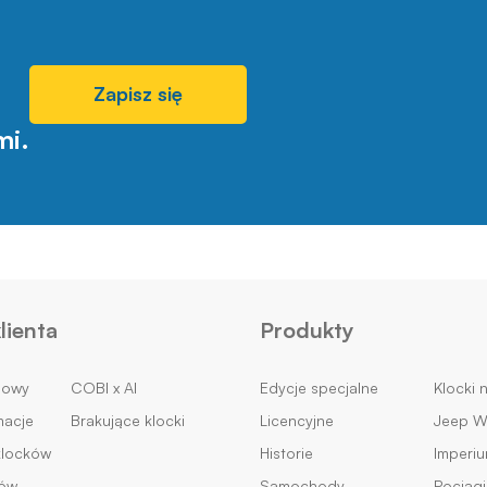
Zapisz się
mi.
lienta
Produkty
mowy
COBI x AI
Edycje specjalne
Klocki 
macje
Brakujące klocki
Licencyjne
Jeep Wi
klocków
Historie
Imperi
ków
Samochody
Pociągi