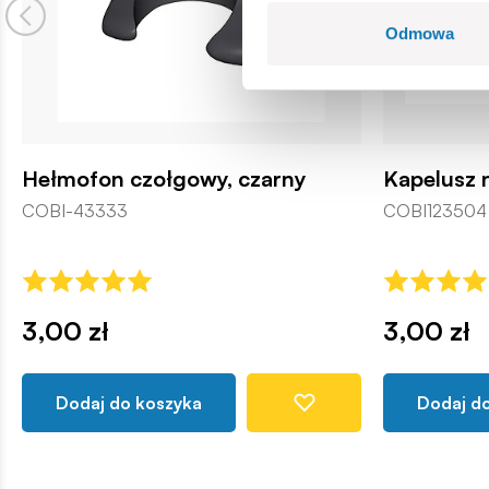
Odmowa
Hełmofon czołgowy, czarny
Kapelusz 
COBI-43333
COBI123504
3,00 zł
3,00 zł
Dodaj do koszyka
Dodaj d