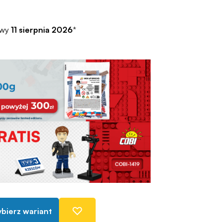
awy
11 sierpnia 2026
*
bierz wariant