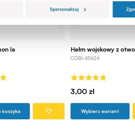
Spersonalizuj
Zgo
non la
Hełm wojskowy z otwo
COBI-45624
3,00 zł
o koszyka
Wybierz wariant