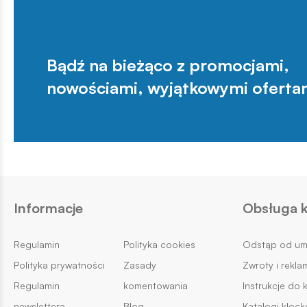
Bądź na bieżąco z promocjami,
nowościami, wyjątkowymi oferta
Informacje
Obsługa k
Regulamin
Polityka cookies
Odstąp od u
Polityka prywatności
Zasady
Zwroty i rekla
Regulamin
komentowania
Instrukcje do 
newslettera
Blog
Katalogi kloc