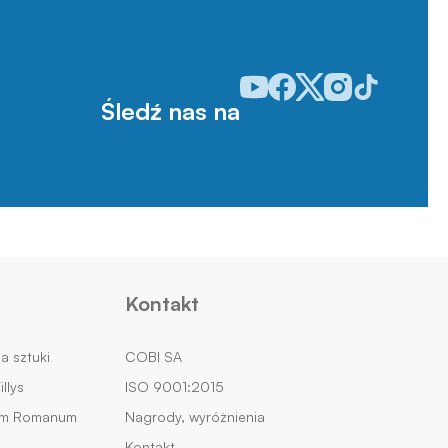
Odwiedź nasz profil w serwisie
Odwiedź nasz profil w serw
Odwiedź nasz profil w 
Odwiedź nasz profi
Odwiedź nasz p
Śledź nas na
Kontakt
na sztuki
COBI SA
llys
ISO 9001:2015
um Romanum
Nagrody, wyróżnienia
Kontakt