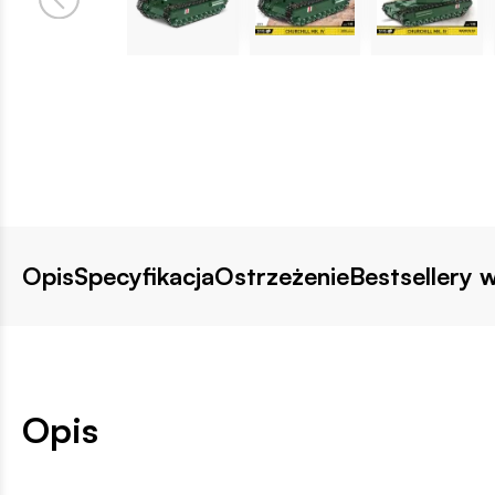
Opis
Specyfikacja
Ostrzeżenie
Bestsellery w
Opis