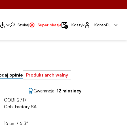
Konto
Szukaj
Super okazje
Koszyk
Konto
PL
0
odaj opinie
Produkt archiwalny
Gwarancja:
12 miesięcy
COBI-2717
Cobi Factory SA
16 cm / 6.3″