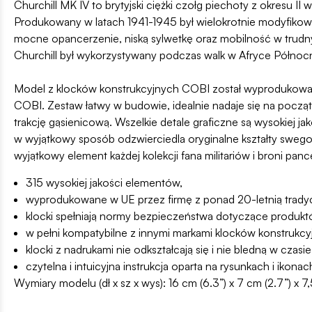
Churchill MK IV to brytyjski ciężki czołg piechoty z okresu I
Produkowany w latach 1941-1945 był wielokrotnie modyfikowan
mocne opancerzenie, niską sylwetkę oraz mobilność w trud
Churchill był wykorzystywany podczas walk w Afryce Północ
Model z klocków konstrukcyjnych COBI został wyprodukowan
COBI. Zestaw łatwy w budowie, idealnie nadaje się na począte
trakcję gąsienicową. Wszelkie detale graficzne są wysokiej jak
w wyjątkowy sposób odzwierciedla oryginalne kształty swego
wyjątkowy element każdej kolekcji fana militariów i broni panc
315 wysokiej jakości elementów,
wyprodukowane w UE przez firmę z ponad 20-letnią tradyc
klocki spełniają normy bezpieczeństwa dotyczące produktó
w pełni kompatybilne z innymi markami klocków konstrukcy
klocki z nadrukami nie odkształcają się i nie bledną w cz
czytelna i intuicyjna instrukcja oparta na rysunkach i ikonac
Wymiary modelu (dł x sz x wys): 16 cm (6.3”) x 7 cm (2.7”) x 7,