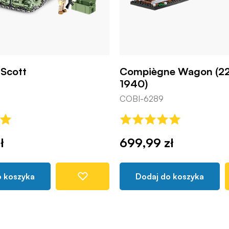
Scott
Compiègne Wagon (22
1940)
COBI-6289
ł
699,99 zł
o koszyka
Dodaj do koszyka