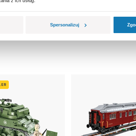
nia z ich usług.
łe części, które mogą zostać połknięte lub wchłonięte (ryzyko 
Spersonalizuj
Zgo
olorów i szczegółów technicznych.
LER