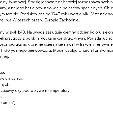
I wojny światowej. Stał się jednym z najbardziej rozpoznawalnych
y, a na jego bazie powstało wiele pojazdów specjalnych. Church
nym terenie. Produkowana od 1943 roku wersja MK. IV została 
nej, we Włoszech oraz w Europie Zachodniej.
y w skali 1:48. Na uwagę zasługuje ciemny odcień koloru ziel
k przygody z polskimi klockami konstrukcyjnymi. Posiada ruchome
ości nadrukami, które nie ścierają się nawet w trakcie intensywne
 historycznego pierwowzoru. Model czołgu Churchill znakomicie 
ernej.
ją,
w dla dzieci,
jnych,
asie zabawy czy pod wpływem temperatury,
h,
5 cm (3”)