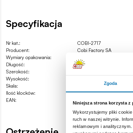
Specyfikacja
Nr kat.:
COBI-2717
Producent:
Cobi Factory SA
Wymiary opakowania:
27,5 x 20 x 6 cm
Długość:
16 cm / 6.3″
Szerokość:
7 cm / 2.8″
Wysokość:
7,5 cm / 3″
Zgoda
Skala:
1:48
Ilość klocków:
315
EAN:
5902251027179
Niniejsza strona korzysta z
Wykorzystujemy pliki cookie 
ruch w naszej witrynie. Inf
reklamowym i analitycznym. 
Ostrzeżenie