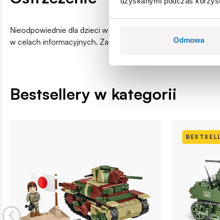
uzyskanymi podczas korzysta
Nieodpowiednie dla dzieci w wieku poniżej 3 lat. Zawiera ma
Odmowa
w celach informacyjnych. Zachowuje się prawo do zmiany k
Bestsellery w kategorii
BESTSEL