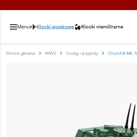
Przełącznik segmentów2
Menu
Klocki wojskowe
Klocki niemilitarne
Strona główna
WW2
Czołgi i pojazdy
Churchill Mk. I