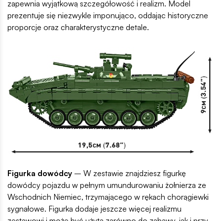
zapewnia wyjątkową szczegółowość i realizm. Model
prezentuje się niezwykle imponująco, oddając historyczne
proporcje oraz charakterystyczne detale.
Figurka dowódcy
– W zestawie znajdziesz figurkę
dowódcy pojazdu w pełnym umundurowaniu żołnierza ze
Wschodnich Niemiec, trzymającego w rękach chorągiewki
sygnałowe. Figurka dodaje jeszcze więcej realizmu
zestawowi i może być użyta zarówno do zabawy, jak i przy