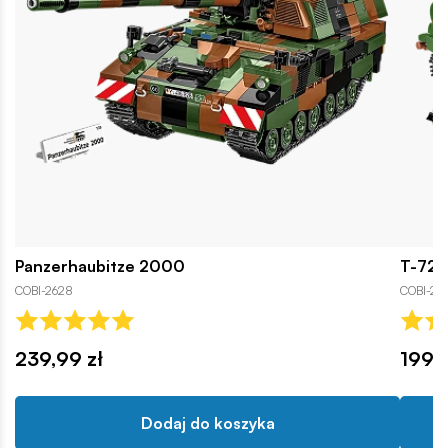
Panzerhaubitze 2000
T-72 
COBI-2628
COBI-26
239,99 zł
199,9
Dodaj do koszyka