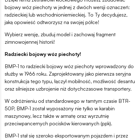
bojowy wóz piechoty w jednej z dwóch wersji oznaczeń:
radzieckiej lub wschodnioniemieckiej. To Ty decydujesz,
jaką opowieść odtworzysz na swojej półce!
Wybierz wersję, zbuduj model i zachowaj fragment
zimnowojennej historii!
Radziecki bojowy wóz piechoty!
BMP-1 to radziecki bojowy wóz piechoty wprowadzony do
służby w 1966 roku. Zaprojektowany jako pierwsza seryjna
konstrukcja tego typu, łączył mobilność, możliwość desantu
oraz silniejsze uzbrojenie niż dotychczasowe transportery.
W odróżnieniu od standardowego w tamtym czasie BTR-
50P, BMP-1 został wyposażony nie tylko w karabin
maszynowy, lecz także w armatę oraz wyrzutnię
przeciwpancernych pocisków kierowanych (ppk).
BMP-1 stał się szeroko eksportowanym pojazdem i przez