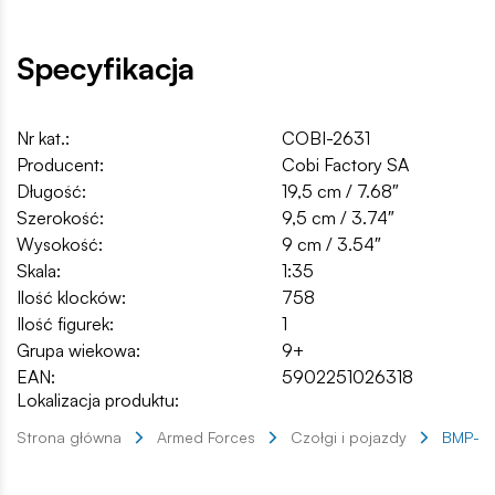
Specyfikacja
Nr kat.:
COBI-2631
Producent:
Cobi Factory SA
Długość:
19,5 cm / 7.68″
Szerokość:
9,5 cm / 3.74″
Wysokość:
9 cm / 3.54″
Skala:
1:35
Ilość klocków:
758
Ilość figurek:
1
Grupa wiekowa:
9+
EAN:
5902251026318
Lokalizacja produktu:
Strona główna
Armed Forces
Czołgi i pojazdy
BMP-1