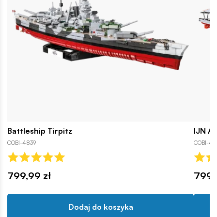
Battleship Tirpitz
IJN Ak
COBI-4839
COBI-48
799,99 zł
799,
Dodaj do koszyka