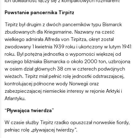
ich dokładność łączy się z kompaktowych rozmiarem!
Powstanie pancernika Tirpitz
Tirpitz był drugim z dwóch pancerników typu Bismarck
zbudowanych dla Kriegsmarine. Nazwany na cześć
wielkiego admirała Alfreda von Tirpitza, okręt został
zwodowany 1 kwietnia 1939 roku i ukończony w lutym 1941
roku. Był potężną jednostką o wyporności większej od
swojego bliźniaka Bismarcka o około 2000 ton, uzbrojoną
w osiem dział głównych 38 cm w czterech podwójnych
wieżach. Tirpitz miał pełnić rolę jednostki odstraszającej,
kontrolującej północne wody Norwegii oraz
zabezpieczającej niemieckie interesy w rejonie Arktyki i
Atlantyku.
“Pływająca twierdza”
W czasie służby Tirpitz rzadko opuszczał norweskie fiordy,
pełniąc rolę „pływającej twierdzy”.