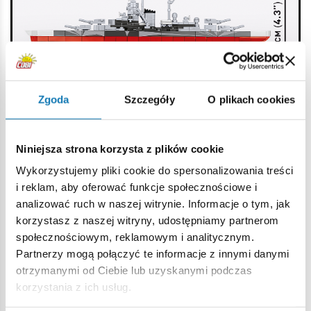
Zgoda
Szczegóły
O plikach cookies
Nadruki wysokiej jakośc
i– Model nie zawiera naklejek.
Niniejsza strona korzysta z plików cookie
Wszystkie godła, insygnia, numery i oznaczenia są
autentyczne i nadrukowane bezpośrednio na klockach,
Wykorzystujemy pliki cookie do spersonalizowania treści
dzięki temu są trwałe, precyzyjne i odporne na ścieranie.
i reklam, aby oferować funkcje społecznościowe i
analizować ruch w naszej witrynie. Informacje o tym, jak
Realistyczna funkcjonalność
- Ruchome śruby i
korzystasz z naszej witryny, udostępniamy partnerom
uzbrojenie okrętu sprawiają, że model świetnie sprawdza się
społecznościowym, reklamowym i analitycznym.
nie tylko jako eksponat, ale i interaktywny zestaw do
Partnerzy mogą połączyć te informacje z innymi danymi
zabawy.
otrzymanymi od Ciebie lub uzyskanymi podczas
korzystania z ich usług.