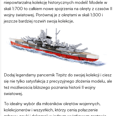
niepowtarzalną kolekcję historycznych modeli! Modele w
skali 1:700 to całkiem nowe spojrzenia na okręty z czasów II
wojny światowej. Porównaj je z okrętami w skali 1:300 i
jeszcze bardziej rozwiń swoją kolekcje.
Dodaj legendarny pancernik Tirpitz do swojej kolekcji i ciesz
się nie tylko satysfakcją z precyzyjnego złożenia modelu, ale
też możliwością bliższego poznania historii II wojny
światowej.
To idealny wybór dla miłośników okrętów wojennych,
kolekcjonerów i wszystkich, którzy cenią połączenie
zabawy, nauki i dekoracji w jednym wyjątkowym zestawie.