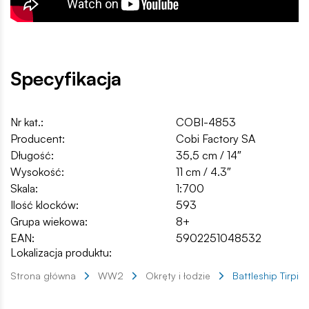
Specyfikacja
Nr kat.:
COBI-4853
Producent:
Cobi Factory SA
Długość:
35,5 cm / 14″
Wysokość:
11 cm / 4.3″
Skala:
1:700
Ilość klocków:
593
Grupa wiekowa:
8+
EAN:
5902251048532
Lokalizacja produktu:
Strona główna
WW2
Okręty i łodzie
Battleship Tirpitz