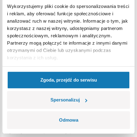
bojowych w tym słynnej Operacji Berlin z 1941 roku, gdzie
Wykorzystujemy pliki cookie do spersonalizowania treści
wykazał się dobrą skutecznością. Został zatopiony 28
i reklam, aby oferować funkcje społecznościowe i
marca 1945 w Gdyni w celu zablokowania portu.
analizować ruch w naszej witrynie. Informacje o tym, jak
2417 wysokiej jakości elementów,
korzystasz z naszej witryny, udostępniamy partnerom
wyprodukowane w UE przez firmę z ponad 20-letnią
społecznościowym, reklamowym i analitycznym.
tradycją,
Partnerzy mogą połączyć te informacje z innymi danymi
spełniają normy bezpieczeństwa dotyczące produktów
otrzymanymi od Ciebie lub uzyskanymi podczas
dla dzieci,
korzystania z ich usług.
w pełni kompatybilne z innymi markami klocków
konstrukcyjnych,
klocki z nadrukami nie odkształcają się i nie bledną w
Zgoda, przejdź do serwisu
czasie zabawy czy pod wpływem temperatury,
czytelna i intuicyjna instrukcja oparta na rysunkach i
Spersonalizuj
ikonach,
estetyczna podstawka ekspozycyjna pod model,
tabliczka z nazwą,
Odmowa
skala modelu 1:300.
Wymiary modelu: (dł x sz x wys): 810 mm x 125 mm x 210