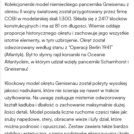
Kolekcjonerski model niemieckiego pancernika Gneisenau z
okresu II wojny światowej został przygotowany przez firmę
COBI w modelarskiej skali 1:300. Składa się z 2417 klocków
konstrukcyjnych i ma aż 81 cm długości. Wiernie oddaje
proporcje historycznego okrętu i zachowuje jego wszystkie
istotne elementy, w tym uzbrojenie. Okręt został
odwzorowany według stanu z “Operacji Berlin 1941”
(Atlantyk). Był to słynny rajd korsarski na Oceanie
Atlantyckim, w którym udział wzięły pancerniki Scharnhorst i
Gneisenau!
Klockowy model okrętu Genisenau został pokryty wysokiej
jakości nadrukami, które nie ścierają się nawet w trakcie
użytkowania. Na uwagę zasługuje misternie odwzorowany
kształt kadłuba i dbałość o zachowanie maksymalnie dużej
ilości detali. Model posiada liczne ruchome części takie jak:
śruby napędowe, stery, obracane wieże i lufy dział, które
można podnosić i opuszczać. Zestaw zawiera także bardzo
stabilną i estetyczną, czarną podstawkę ekspozycyjną i białą