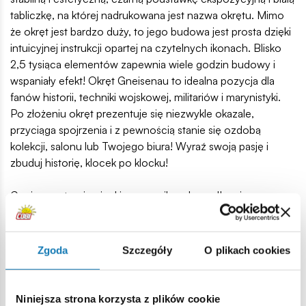
tabliczkę, na której nadrukowana jest nazwa okrętu. Mimo
że okręt jest bardzo duży, to jego budowa jest prosta dzięki
intuicyjnej instrukcji opartej na czytelnych ikonach. Blisko
2,5 tysiąca elementów zapewnia wiele godzin budowy i
wspaniały efekt! Okręt Gneisenau to idealna pozycja dla
fanów historii, techniki wojskowej, militariów i marynistyki.
Po złożeniu okręt prezentuje się niezwykle okazale,
przyciąga spojrzenia i z pewnością stanie się ozdobą
kolekcji, salonu lub Twojego biura! Wyraź swoją pasję i
zbuduj historię, klocek po klocku!
Gneisenau to niemiecki pancernik z okresu II wojny
światowej, który wszedł do służby 21 maja 1938 roku.
Zarówno Scharnhorst, jak i Gneisenau były nowym typem
niemieckich pancerników. Charakteryzowały się one
Zgoda
Szczegóły
O plikach cookies
większym rozmiarem, szybkością oraz potężniejszym
uzbrojeniem. Powstały w odpowiedzi na rozbudowę floty
wojennej we Francji. Gneisenau brał udział w wielu akcjach
Niniejsza strona korzysta z plików cookie