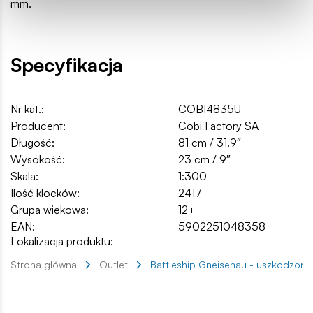
mm.
Specyfikacja
Nr kat.:
COBI4835U
Producent:
Cobi Factory SA
Długość:
81 cm / 31.9″
Wysokość:
23 cm / 9″
Skala:
1:300
Ilość klocków:
2417
Grupa wiekowa:
12+
EAN:
5902251048358
Lokalizacja produktu:
Strona główna
Outlet
Battleship Gneisenau - uszkodzon