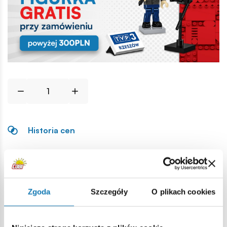
Historia cen
Opis
Zgoda
Szczegóły
O plikach cookies
Lokalizacja produktu:
Strona główna
Klocki na sztuki
Podstawowe
2x3 nadk