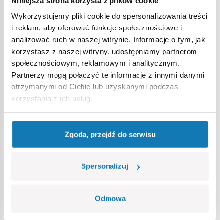
Niniejsza strona korzysta z plików cookie
Wykorzystujemy pliki cookie do spersonalizowania treści
Ostrzeżenie
i reklam, aby oferować funkcje społecznościowe i
analizować ruch w naszej witrynie. Informacje o tym, jak
korzystasz z naszej witryny, udostępniamy partnerom
Nieodpowiednie dla dzieci w wieku poniżej 3 lat. Zawiera
społecznościowym, reklamowym i analitycznym.
małe części, które mogą zostać połknięte lub wchłonięte
Partnerzy mogą połączyć te informacje z innymi danymi
(ryzyko zadławienia). Zalecamy zachowanie opakowania w
otrzymanymi od Ciebie lub uzyskanymi podczas
celach informacyjnych. Zachowuje się prawo do zmiany
korzystania z ich usług.
kolorów i szczegółów technicznych.
Zgoda, przejdź do serwisu
Bestsellery w kategorii
Spersonalizuj
Odmowa