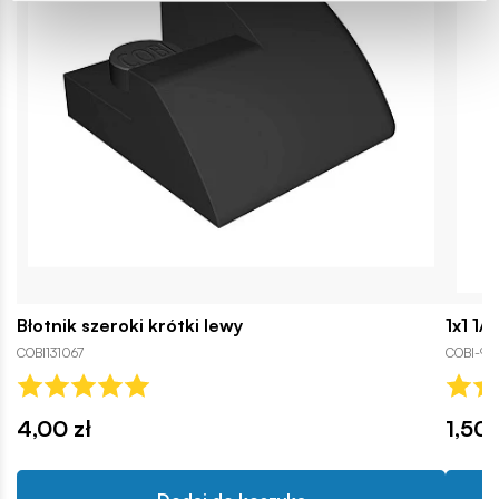
Błotnik szeroki krótki lewy
1x1 1/
COBI131067
COBI-95
4,00 zł
1,50 