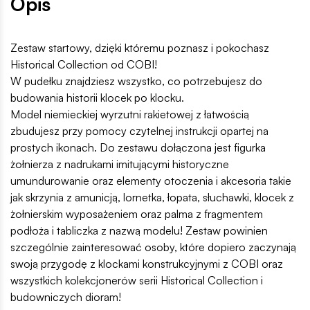
Opis
Zestaw startowy, dzięki któremu poznasz i pokochasz
Historical Collection od COBI!
W pudełku znajdziesz wszystko, co potrzebujesz do
budowania historii klocek po klocku.
Model niemieckiej wyrzutni rakietowej z łatwością
zbudujesz przy pomocy czytelnej instrukcji opartej na
prostych ikonach. Do zestawu dołączona jest figurka
żołnierza z nadrukami imitującymi historyczne
umundurowanie oraz elementy otoczenia i akcesoria takie
jak skrzynia z amunicją, lornetka, łopata, słuchawki, klocek z
żołnierskim wyposażeniem oraz palma z fragmentem
podłoża i tabliczka z nazwą modelu! Zestaw powinien
szczególnie zainteresować osoby, które dopiero zaczynają
swoją przygodę z klockami konstrukcyjnymi z COBI oraz
wszystkich kolekcjonerów serii Historical Collection i
budowniczych dioram!