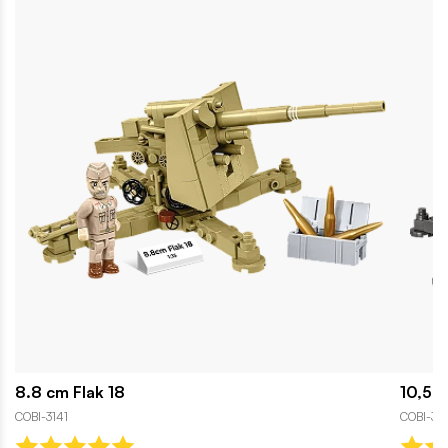
8.8 cm Flak 18
10,5 c
COBI-3141
COBI-31