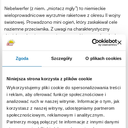
Nebelwerfer (z niem. „miotacz mgły”) to niemieckie
wieloprowadnicowe wyrzutnie rakietowe z okresu II wojny
światowej. Prowadzono mini ogień, który zaskakiwał cele
naziemne przeciwnika. Z uwagi na charakterystyczny
dźwięk w okresie powstania warszawskiego przylgnęła do
nich polska nazwa "Szafa" lub "Krowa". Żołnierze
amerykańscy nazywali je "Screaming Mimi".
Zgoda
Szczegóły
O plikach cookies
130 wysokiej jakości elementów
wyprodukowane w UE przez firmę z ponad 20-letnią
tradycją,
Niniejsza strona korzysta z plików cookie
spełniają normy bezpieczeństwa dotyczące produktów
Wykorzystujemy pliki cookie do spersonalizowania treści
dla dzieci,
i reklam, aby oferować funkcje społecznościowe i
w pełni kompatybilne z innymi markami klocków
analizować ruch w naszej witrynie. Informacje o tym, jak
konstrukcyjnych,
korzystasz z naszej witryny, udostępniamy partnerom
klocki z nadrukami nie odkształcają się i nie bledną w
społecznościowym, reklamowym i analitycznym.
czasie zabawy czy pod wpływem temperatury,
Partnerzy mogą połączyć te informacje z innymi danymi
model wyrzutni w skali 1:35,