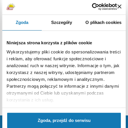
Towary w naszym sklepie różnią się od siebie pod
względem tego, jak szybko jesteśmy w stanie przygotować
je do wysłania - większość wysyłamy w ciągu 24 godzin
Zgoda
Szczegóły
O plikach cookies
(liczą się dni robocze), w niektórych przypadkach
potrzebujemy na to więcej czasu.
Niniejsza strona korzysta z plików cookie
Czy odpowiedź była pomocna?
Wykorzystujemy pliki cookie do spersonalizowania treści
i reklam, aby oferować funkcje społecznościowe i
analizować ruch w naszej witrynie. Informacje o tym, jak
korzystasz z naszej witryny, udostępniamy partnerom
Asystent pomocy
społecznościowym, reklamowym i analitycznym.
Partnerzy mogą połączyć te informacje z innymi danymi
otrzymanymi od Ciebie lub uzyskanymi podczas
Powrót
korzystania z ich usług.
Zgoda, przejdź do serwisu