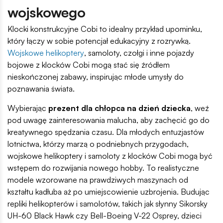
wojskowego
Klocki konstrukcyjne Cobi to idealny przykład upominku,
który łączy w sobie potencjał edukacyjny z rozrywką.
Wojskowe helikoptery
, samoloty, czołgi i inne pojazdy
bojowe z klocków Cobi mogą stać się źródłem
nieskończonej zabawy, inspirując młode umysły do
poznawania świata.
Wybierając
prezent dla chłopca na dzień dziecka
, weź
pod uwagę zainteresowania malucha, aby zachęcić go do
kreatywnego spędzania czasu. Dla młodych entuzjastów
lotnictwa, którzy marzą o podniebnych przygodach,
wojskowe helikoptery i samoloty z klocków Cobi mogą być
wstępem do rozwijania nowego hobby. To realistyczne
modele wzorowane na prawdziwych maszynach od
kształtu kadłuba aż po umiejscowienie uzbrojenia. Budując
repliki helikopterów i samolotów, takich jak słynny Sikorsky
UH-60 Black Hawk czy Bell-Boeing V-22 Osprey, dzieci