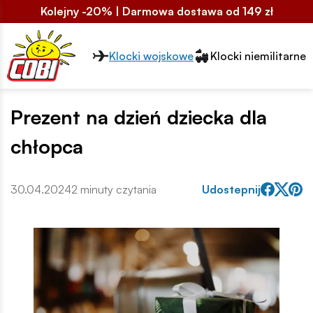
Kolejny -20% | Darmowa dostawa od 149 zł
Przełącznik segmentów2
Klocki wojskowe
Klocki niemilitarne
Prezent na dzień dziecka dla
chłopca
30.04.2024
2 minuty czytania
Udostepnij