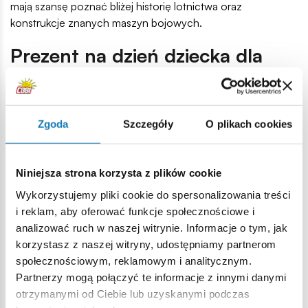
mają szansę poznać bliżej historię lotnictwa oraz
konstrukcje znanych maszyn bojowych.
Prezent na dzień dziecka dla
chłopca – zestawy dla fanów
militariów
Zgoda
Szczegóły
O plikach cookies
Historical Collection to wyjątkowa kolekcja, w której
znajdziesz szeroką gamę pojazdów z okresu II wojny
światowej. To idealny
prezent dla chłopca na dzień
Niniejsza strona korzysta z plików cookie
dziecka
, który interesuje się historią i wojskowością.
Wykorzystujemy pliki cookie do spersonalizowania treści
Czołgi WW2
są dostępne w zestawach o różnym poziomie
i reklam, aby oferować funkcje społecznościowe i
trudności i z przeznaczeniem dla konkretnych grup
analizować ruch w naszej witrynie. Informacje o tym, jak
wiekowych.
korzystasz z naszej witryny, udostępniamy partnerom
społecznościowym, reklamowym i analitycznym.
Dla najmłodszego miłośnika militariów możesz wybrać np.
Partnerzy mogą połączyć te informacje z innymi danymi
model Panzer IV Ausf. J, T-34-85 czy Somua S-35. Jako
otrzymanymi od Ciebie lub uzyskanymi podczas
prezent na dzień dziecka dla chłopca w starszym