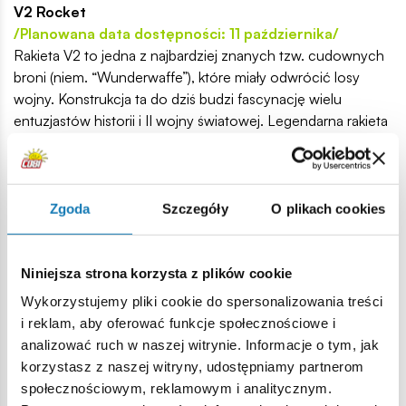
V2 Rocket
/Planowana data dostępności: 11 października/
Rakieta V2 to jedna z najbardziej znanych tzw. cudownych
broni (niem. “Wunderwaffe”), które miały odwrócić losy
wojny. Konstrukcja ta do dziś budzi fascynację wielu
entuzjastów historii i II wojny światowej. Legendarna rakieta
V2 w skali 1:35 posiada zdejmowane poszycie, pod którym
kryje się odwzorowane wnętrze: potężny rakietowy silnik,
zbiornik paliwa oraz głowica z ładunkiem wybuchowym!
Rakietę można umieścić na dołączonej do zestawu
Zgoda
Szczegóły
O plikach cookies
podstawce w formie platformy startowej.
Niniejsza strona korzysta z plików cookie
Wykorzystujemy pliki cookie do spersonalizowania treści
i reklam, aby oferować funkcje społecznościowe i
analizować ruch w naszej witrynie. Informacje o tym, jak
korzystasz z naszej witryny, udostępniamy partnerom
społecznościowym, reklamowym i analitycznym.