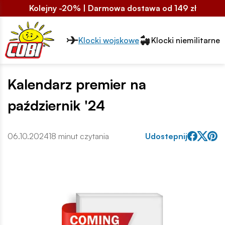
Kolejny -20% | Darmowa dostawa od 149 zł
Przełącznik segmentów2
Klocki wojskowe
Klocki niemilitarne
Kalendarz premier na
październik '24
06.10.2024
18 minut czytania
Udostepnij