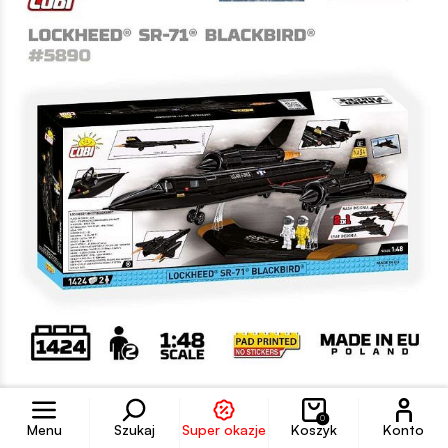
COBI-5891
Konto
Lockhed SR-71 Blackbird
0
Menu
Szukaj
Super okazje
Koszyk
Konto
/Planowana data dostępności: 11 października/