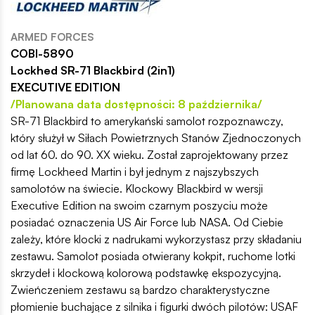
ARMED FORCES
COBI-5890
Lockhed SR-71 Blackbird (2in1)
EXECUTIVE EDITION
/Planowana data dostępności: 8 października/
SR-71 Blackbird to amerykański samolot rozpoznawczy,
który służył w Siłach Powietrznych Stanów Zjednoczonych
od lat 60. do 90. XX wieku. Został zaprojektowany przez
firmę Lockheed Martin i był jednym z najszybszych
samolotów na świecie. Klockowy Blackbird w wersji
Executive Edition na swoim czarnym poszyciu może
posiadać oznaczenia US Air Force lub NASA. Od Ciebie
zależy, które klocki z nadrukami wykorzystasz przy składaniu
zestawu. Samolot posiada otwierany kokpit, ruchome lotki
skrzydeł i klockową kolorową podstawkę ekspozycyjną.
Zwieńczeniem zestawu są bardzo charakterystyczne
płomienie buchające z silnika i figurki dwóch pilotów: USAF