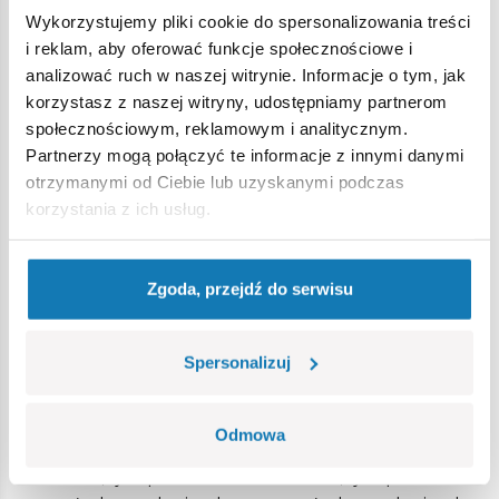
dostępne w sklepach z zabawkami, marketach oraz w
Wykorzystujemy pliki cookie do spersonalizowania treści
sprzedaży internetowej.
i reklam, aby oferować funkcje społecznościowe i
analizować ruch w naszej witrynie. Informacje o tym, jak
korzystasz z naszej witryny, udostępniamy partnerom
Najnowsze
społecznościowym, reklamowym i analitycznym.
Partnerzy mogą połączyć te informacje z innymi danymi
otrzymanymi od Ciebie lub uzyskanymi podczas
korzystania z ich usług.
Zgoda, przejdź do serwisu
Spersonalizuj
NEWSLETTER
NEWSLETTER
07/2026
06/2026
Odmowa
Przesyłamy zestawienie
Przesyłamy zestawienie
nadchodzących premier
nadchodzących premier