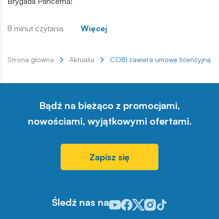
Brygada Pancerna!
8 minut czytania
Więcej
Strona główna
Aktualia
COBI zawiera umowę licencyjną 
Bądź na bieżąco z promocjami,
nowościami, wyjątkowymi ofertami.
Zapisz się
Śledź nas na
Odwiedź nasz profil w serwisie Y
Odwiedź nasz profil w serwisi
Odwiedź nasz profil w serw
Odwiedź nasz profil w 
Odwiedź nasz profil