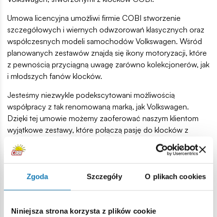
Umowa licencyjna umożliwi firmie COBI stworzenie
szczegółowych i wiernych odwzorowań klasycznych oraz
współczesnych modeli samochodów Volkswagen. Wśród
planowanych zestawów znajdą się ikony motoryzacji, które
z pewnością przyciągną uwagę zarówno kolekcjonerów, jak
i młodszych fanów klocków.
Jesteśmy niezwykle podekscytowani możliwością
współpracy z tak renomowaną marką, jak Volkswagen.
Dzięki tej umowie możemy zaoferować naszym klientom
wyjątkowe zestawy, które połączą pasję do klocków z
miłością do motoryzacji. Nasze modele będą nie tylko
wspaniałą zabawą, ale także edukacyjnym doświadczeniem,
które pozwoli lepiej zrozumieć strukturę i design
klasycznych samochodów.
Zgoda
Szczegóły
O plikach cookies
Pierwsze zestawy modeli samochodów Volkswagen od
COBI trafią do sprzedaży już jesienią 2024 roku. Będą
Niniejsza strona korzysta z plików cookie