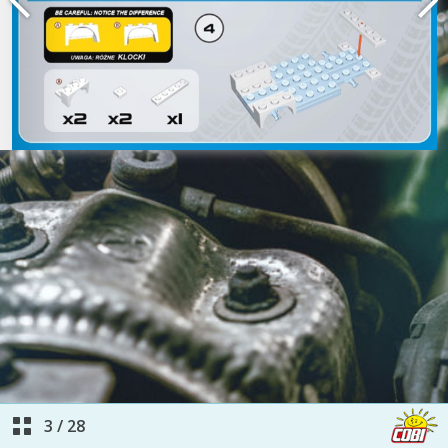
3
/
28