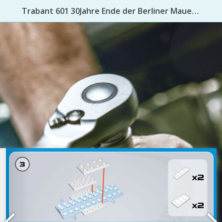
Trabant 601 30Jahre Ende der Berliner Mauer - Youngtimer Collection COBI-24557 - instruction manual