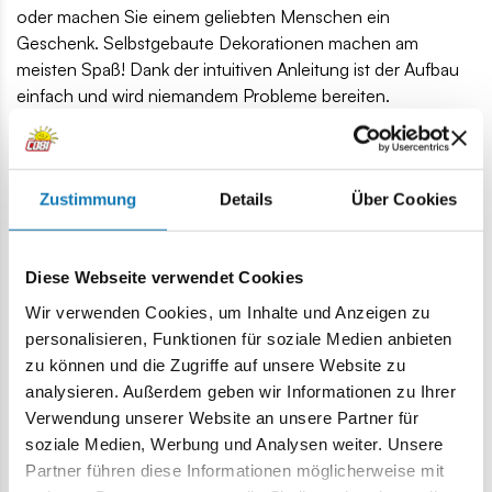
oder machen Sie einem geliebten Menschen ein
Geschenk. Selbstgebaute Dekorationen machen am
meisten Spaß! Dank der intuitiven Anleitung ist der Aufbau
einfach und wird niemandem Probleme bereiten.
51 hochwertige Elemente,
Produziert in der EU von einem Unternehmen mit über
35-jähriger Tradition,
Zustimmung
Details
Über Cookies
Erfüllt Sicherheitsstandards für Kinderprodukte,
Vollständig kompatibel mit Klemm-Bausteinen anderer
Marken,
Diese Webseite verwendet Cookies
Klare und intuitive Anweisungen basierend auf
Wir verwenden Cookies, um Inhalte und Anzeigen zu
Zeichnungen und Symbolen,
personalisieren, Funktionen für soziale Medien anbieten
Dekorationsmaße (L x H): 5 cm (2 Zoll) x 7 cm (2,8 Zoll)
zu können und die Zugriffe auf unsere Website zu
Lokalizacja produktu:
analysieren. Außerdem geben wir Informationen zu Ihrer
Verwendung unserer Website an unsere Partner für
Homepage
Outlet
Christbaumschmuck - Feiertagsornam
soziale Medien, Werbung und Analysen weiter. Unsere
Partner führen diese Informationen möglicherweise mit