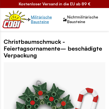
Kostenloser Versand in die EU ab 89 €
Przełącznik segmentów2
Militärische
Nichtmilitärische
Bausteine
Bausteine
Christbaumschmuck -
Feiertagsornamente– beschädigte
Verpackung